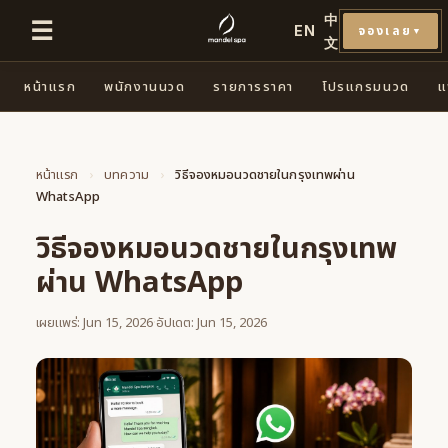
中
☰
EN
จองเลย
▼
文
หน้าแรก
พนักงานนวด
รายการราคา
โปรแกรมนวด
แ
หน้าแรก
›
บทความ
›
วิธีจองหมอนวดชายในกรุงเทพผ่าน
WhatsApp
วิธีจองหมอนวดชายในกรุงเทพ
ผ่าน WhatsApp
เผยแพร่: Jun 15, 2026
·
อัปเดต: Jun 15, 2026