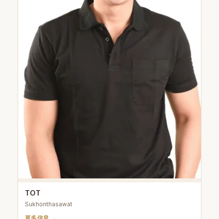
TOT
Sukhonthasawat
更多信息 →