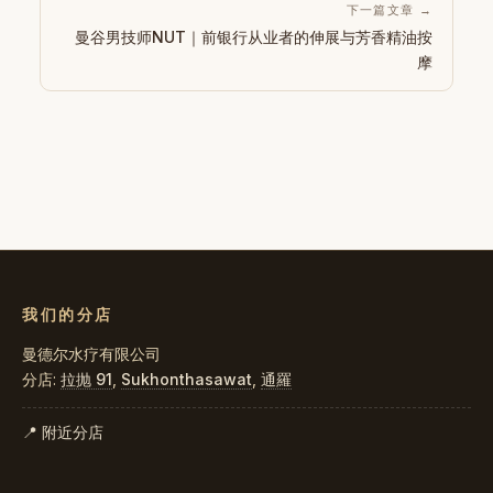
下一篇文章 →
曼谷男技师NUT｜前银行从业者的伸展与芳香精油按
摩
我们的分店
曼德尔水疗有限公司
分店:
拉抛 91
,
Sukhonthasawat
,
通羅
📍 附近分店