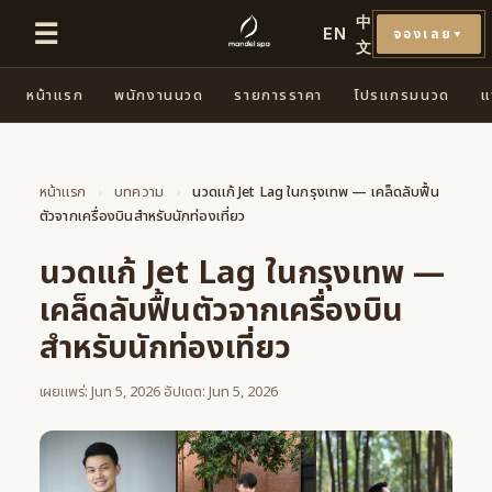
中
☰
EN
จองเลย
▼
文
หน้าแรก
พนักงานนวด
รายการราคา
โปรแกรมนวด
แ
หน้าแรก
›
บทความ
›
นวดแก้ Jet Lag ในกรุงเทพ — เคล็ดลับฟื้น
ตัวจากเครื่องบินสำหรับนักท่องเที่ยว
นวดแก้ Jet Lag ในกรุงเทพ —
เคล็ดลับฟื้นตัวจากเครื่องบิน
สำหรับนักท่องเที่ยว
เผยแพร่: Jun 5, 2026
·
อัปเดต: Jun 5, 2026