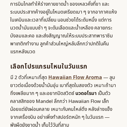
การบินไกลทำให้ร่างกายขาดน้ำ ของเหลวคั่งที่ขา และ
ระบบประสาทค้างอยู่ในโหมดเครียดเบา ๆ จากอากาศแห้ง
ในเคบินและเวลาที่เปลี่ยน นอนช่วยได้ระดับหนึ่ง แต่การ
นวดน้ำมันแบบช้า ๆ จะดันเลือดและน้ำเหลือง คลายกระ
บังลมและคอ และส่งสัญญาณให้ระบบประสาทพาราซิม
พาเทติกทำงาน ลูกค้าส่วนใหญ่หลับลึกกว่าปกติในคืน
แรกหลังนวด
เลือกโปรแกรมไหนในวันแรก
มี 2 ตัวที่เหมาะที่สุด
Hawaiian Flow Aroma
— ลูบ
ยาวต่อเนื่องด้วยน้ำมันอุ่น เบาที่สุดในสองตัว เหมาะถ้ามา
ถึงเพลียมาก ๆ และอยากปิดสวิตช์
นวดอโรมา
เป็นตัว
คลาสสิกของ Mandel ลึกกว่า Hawaiian Flow เล็ก
น้อยแต่ยังผ่อนคลาย เหมาะกับคนไหล่ตึง หลังล่างแข็ง
จากเครื่องบิน อย่าเพิ่งทำสปอร์ตหนัก ๆ ในวันแรก —
พังผืดยังขาดน้ำ เก็บไว้วันที่สาม