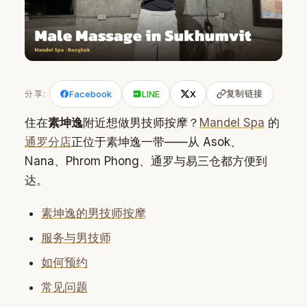
复制链接
分享:
Facebook
LINE
X
住在
素坤逸
附近想做男技师按摩？
Mandel Spa
的
通罗分店
正位于素坤逸一带——从 Asok、
Nana、Phrom Phong、通罗与易三仓都方便到
达。
素坤逸的男技师按摩
服务与男技师
如何预约
常见问题