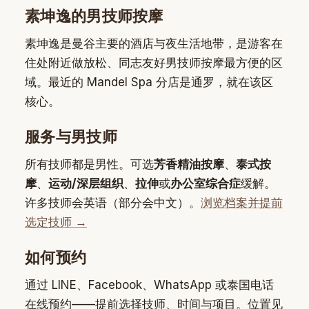
素坤逸的男技师按摩
素坤逸是曼谷主要的酒店与夜生活地带，是游客在
住处附近做放松、同志友好男技师按摩最方便的区
域。最近的 Mandel Spa 分店是通罗，就在该区
核心。
服务与男技师
所有技师都是男性。可选
芳香精油按摩
、
泰式按
摩
、
运动/深层组织
、
拉伸
或
办公室综合症
缓解。
许多技师会英语（部分会中文）。
浏览档案并提前
选定技师 →
如何预约
通过 LINE、Facebook、WhatsApp 或泰国电话
在线预约——提前选择技师、时间与项目。位置见