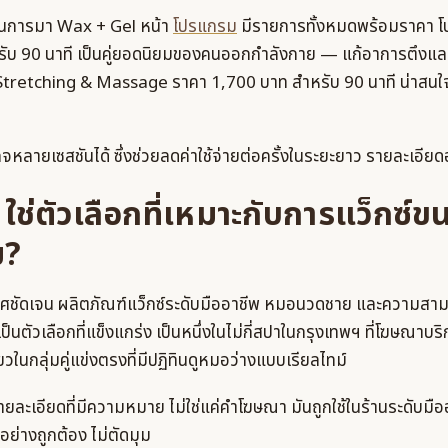
ปในการมา Wax + Gel หน้า
โปรแกรม
มีรายการทั้งหมดพร้อมราคา 
ับ 90 นาที เป็นคู่ยอดนิยมของคนออกกำลังกาย — แก้อาการตึงและ
Stretching & Massage ราคา 1,700 บาท สำหรับ 90 นาที น่าสนใจถ้
จหลายเซสชันได้ ซึ่งช่วยลดค่าใช้จ่ายต่อครั้งในระยะยาว รายละเอียดอย
ช่ตัวเลือกที่เหมาะกับการแว็กซ์ขน
ม?
กาศชัดเจน ผลิตภัณฑ์แว็กซ์ระดับมืออาชีพ หมอนวดชาย และความสา
ตัวเลือกที่แข็งแกร่ง เป็นหนึ่งในไม่กี่สปาในกรุงเทพฯ ที่โฆษณาบร
ยวในกลุ่มคู่แข่งตรงที่มีปฏิทินดูหมอว่างแบบเรียลไทม์
ยละเอียดที่มีความหมาย ไม่ใช่แค่คำโฆษณา มันถูกใช้ในร้านระดับมืออ
อย่างถูกต้อง ไม่ตัดมุม