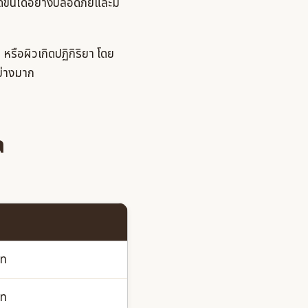
ดขนได้อย่างปลอดภัยและมี
หรือผิวเกิดปฏิกิริยา โดย
ย่างมาก
a
าท
าท