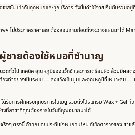
่อเซสชัน เท่ากันทุกหมอและทุกบริการ ดังนั้นค่าใช้จ่ายเริ่มต้นรวมอยู
งเทพฯ ไม่ประกาศราคาเลย ต้องสอบถามก่อนถึงจะวางแผนมาได้ Mand
ผู้ชายต้องใช้หมอที่ชำนาญ
รนวดทั่วไป เทคนิค อุณหภูมิของแว็กซ์ และการเตรียมผิว ล้วนมีผลต่อ
งทำอย่างเป็นระบบ — ลงแว็กซ์ในมุมและอุณหภูมิที่เหมาะสม — เพ
้รับการฝึกครบทุกบริการในเมนู รวมถึงโปรแกรม Wax + Gel ก่
างที่สาขาที่คุณต้องการในวันที่คุณอยากมาได้
ยชน์จริงๆ ตรงนี้ ถ้าคุณเคยประทับใจหมอคนไหน ก็เช็กตารางของเขาแล้