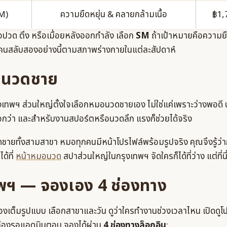
SM)
ความยืดหยุ่น & คลายกล้ามเนื้อ
฿1,
ปวด ตึง หรือเมื่อยหลังออกกำลัง เลือก
SM
ถ้าเป้าหมายคือความยื
คนสลับสองอย่างนี้ตามสภาพร่างกายในแต่ละสัปดาห์
อนวดชาย
เทพฯ ส่วนใหญ่ตั้งใจเลือกหมอนวดชายเอง ไม่ใช่แค่เพราะว่างพอดี 
จกว่า และสำหรับงานสปอร์ตหรือนวดลึก แรงก็ช่วยได้จริง
ยทั้งสามสาขา หมอทุกคนมีหน้าโปรไฟล์พร้อมรูปจริง คุณจึงรู้ว่
ด้ที่
หน้าหมอนวด
สปาส่วนใหญ่ในกรุงเทพฯ จัดใครก็ได้ที่ว่าง แต่ที
พฯ — จองเอง 4 ช่องทาง
งเต็มรูปแบบ เลือกสาขาและวัน ดูว่าใครทำงานช่วงเวลาไหน เปิดดู
่ต้องรอแอดมินตอบ จองได้ผ่าน
4 ช่องทางล็อกอิน
: