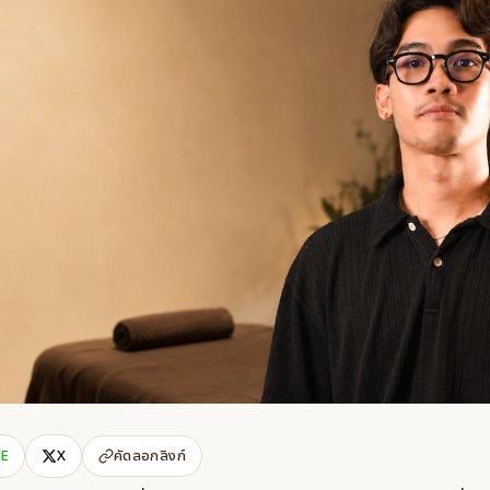
NE
X
คัดลอกลิงก์