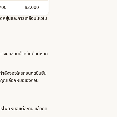
700
฿2,000
ดหยุ่นและการเคลื่อนไหวใน
บางคนชอบน้ำหนักมือที่หนัก
ากำลังจองใครก่อนกดยืนยัน
่นี่คุณเลือกหมอเองก่อน
โปรไฟล์หมอแต่ละคน แล้วกด