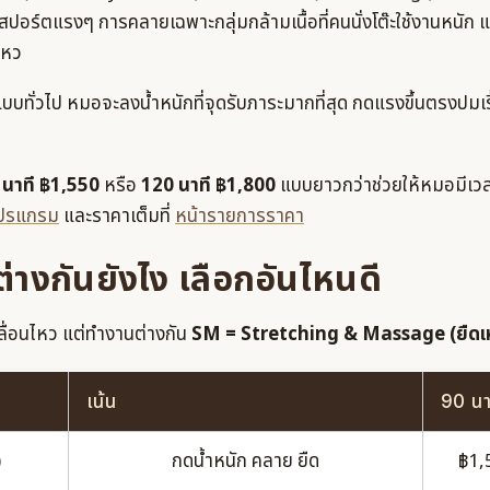
ปอร์ตแรงๆ การคลายเฉพาะกลุ่มกล้ามเนื้อที่คนนั่งโต๊ะใช้งานหนัก
ไหว
วแบบทั่วไป หมอจะลงน้ำหนักที่จุดรับภาระมากที่สุด กดแรงขึ้นตรงปมเร
 นาที ฿1,550
หรือ
120 นาที ฿1,800
แบบยาวกว่าช่วยให้หมอมีเวลา
โปรแกรม
และราคาเต็มที่
หน้ารายการราคา
่างกันยังไง เลือกอันไหนดี
เคลื่อนไหว แต่ทำงานต่างกัน
SM = Stretching & Massage (ยืดเ
เน้น
90 นา
)
กดน้ำหนัก คลาย ยืด
฿1,