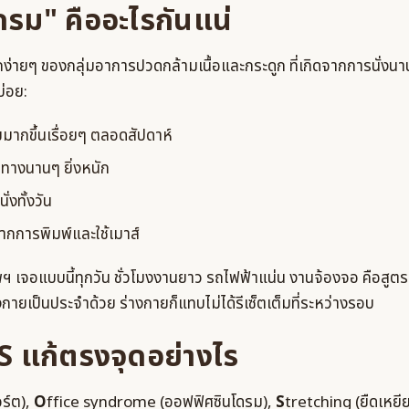
รม" คืออะไรกันแน่
ยกง่ายๆ ของกลุ่มอาการปวดกล้ามเนื้อและกระดูก ที่เกิดจากการนั่งนา
บ่อย:
มมากขึ้นเรื่อยๆ ตลอดสัปดาห์
ินทางนานๆ ยิ่งหนัก
่งทั้งวัน
กการพิมพ์และใช้เมาส์
เจอแบบนี้ทุกวัน ชั่วโมงงานยาว รถไฟฟ้าแน่น งานจ้องจอ คือสูตร
งกายเป็นประจำด้วย ร่างกายก็แทบไม่ได้รีเซ็ตเต็มที่ระหว่างรอบ
 แก้ตรงจุดอย่างไร
ร์ต),
O
ffice syndrome (ออฟฟิศซินโดรม),
S
tretching (ยืดเหยี