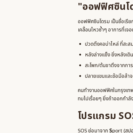
"ออฟฟิศซินโด
ออฟฟิศซินโดรม เป็นชื่อเรี
เคลื่อนไหวซ้ำๆ อาการที่เจอ
ปวดตึงคอบ่าไหล่ ที่สะส
หลังล่างแข็ง ยิ่งหลังเด
สะโพก/ต้นขาตึงจากการนั
ปลายแขนและข้อมือล้าจา
คนทำงานออฟฟิศในกรุงเทพฯ 
ทบไปเรื่อยๆ ยิ่งถ้าออกกำลั
โปรแกรม SOS
SOS ย่อมาจาก
S
port (สปอ