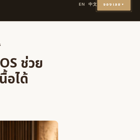
จองเลย
EN
中文
▼
ร
OS ช่วย
้อได้