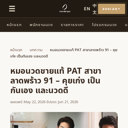
中
☰
EN
จองเลย
▼
文
หน้าแรก
พนักงานนวด
รายการราคา
โปรแกรมนวด
แ
หน้าแรก
›
บทความ
›
หมอนวดชายแท้ PAT สาขาลาดพร้าว 91 – คุย
เก่ง เป็นกันเอง และนวดดี
หมอนวดชายแท้ PAT สาขา
ลาดพร้าว 91 – คุยเก่ง เป็น
กันเอง และนวดดี
เผยแพร่: May 22, 2026
·
อัปเดต: Jun 21, 2026