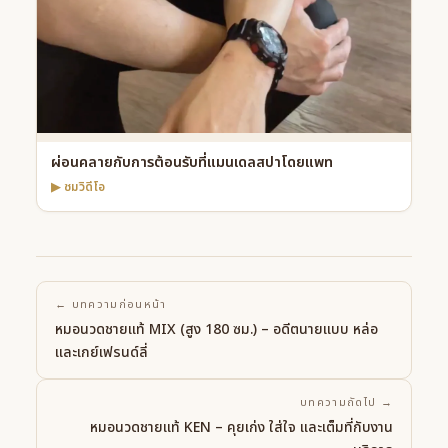
ผ่อนคลายกับการต้อนรับที่แมนเดลสปาโดยแพท
▶ ชมวิดีโอ
← บทความก่อนหน้า
หมอนวดชายแท้ MIX (สูง 180 ซม.) – อดีตนายแบบ หล่อ
และเกย์เฟรนด์ลี่
บทความถัดไป →
หมอนวดชายแท้ KEN – คุยเก่ง ใส่ใจ และเต็มที่กับงาน