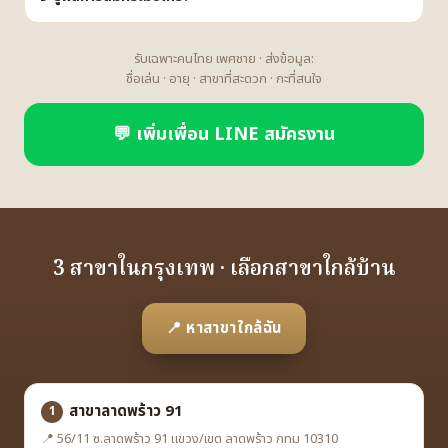
รับเฉพาะคนไทย เพศชาย · ส่งข้อมูล:
ชื่อเล่น · อายุ · สาขาที่สะดวก · กะที่สนใจ
💬 เพิ่มเพื่อน LINE สมัครงาน
3 สาขาในกรุงเทพ · เลือกสาขาใกล้บ้าน
📍 หาสาขาใกล้ฉัน
สาขาลาดพร้าว 91
1
📍 56/11 ซ.ลาดพร้าว 91 แขวง/เขต ลาดพร้าว กทม 10310