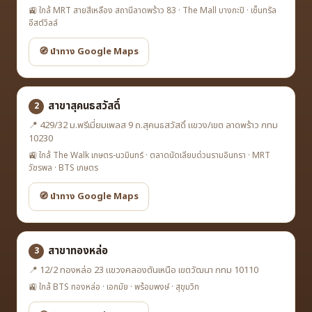
🚉 ใกล้ MRT สายสีเหลือง สถานีลาดพร้าว 83 · The Mall บางกะปิ · เซ็นทรัล
อีสต์วิลล์
🧭 นำทาง Google Maps
สาขาสุคนธสวัสดิ์
2
📍 429/32 ม.พรีเมี่ยมเพลส 9 ถ.สุคนธสวัสดิ์ แขวง/เขต ลาดพร้าว กทม
10230
🚉 ใกล้ The Walk เกษตร-นวมินทร์ · ตลาดนัดเลียบด่วนรามอินทรา · MRT
วัชรพล · BTS เกษตร
🧭 นำทาง Google Maps
สาขาทองหล่อ
3
📍 12/2 ทองหล่อ 23 แขวงคลองตันเหนือ เขตวัฒนา กทม 10110
🚉 ใกล้ BTS ทองหล่อ · เอกมัย · พร้อมพงษ์ · สุขุมวิท