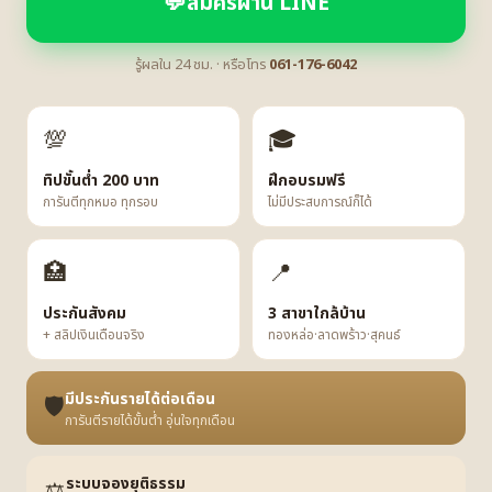
💬
สมัครผ่าน LINE
รู้ผลใน 24 ชม. · หรือโทร
061-176-6042
💯
🎓
ทิปขั้นต่ำ 200 บาท
ฝึกอบรมฟรี
การันตีทุกหมอ ทุกรอบ
ไม่มีประสบการณ์ก็ได้
🏥
📍
ประกันสังคม
3 สาขาใกล้บ้าน
+ สลิปเงินเดือนจริง
ทองหล่อ·ลาดพร้าว·สุคนธ์
มีประกันรายได้ต่อเดือน
🛡️
การันตีรายได้ขั้นต่ำ อุ่นใจทุกเดือน
ระบบจองยุติธรรม