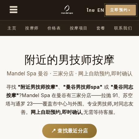
☰
ไทย
EN
立即预约
▼
主页
按摩师
价格表
按摩项目
套餐
联系我们
附近的男技师按摩
Mandel Spa 曼谷 · 三家分店 · 网上自助预约,即时确认
寻找
"附近男技师按摩"
、
"曼谷男技师spa"
或
"曼谷同志
按摩"
?Mandel Spa 在曼谷有三家分店——拉抛 91、苏空
塔与通罗 23——覆盖市中心与外围。专业男技师,对同志友
善。
网上自助预约,即时确认
,无需等待客服。
📍 查找最近分店