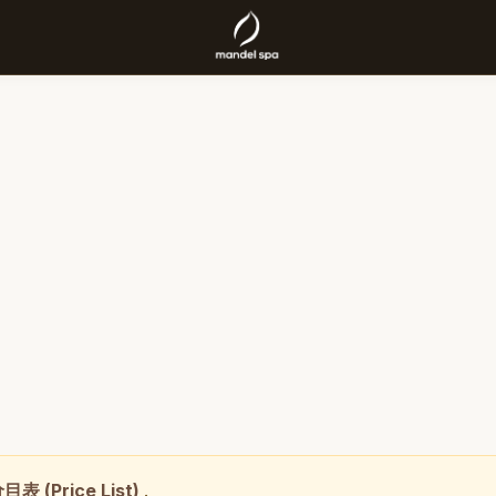
目表 (Price List)
.