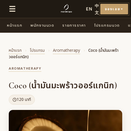
中
☰
EN
จองเลย
▼
文
หน้าแรก
พนักงานนวด
รายการราคา
โปรแกรมนวด
แ
หน้าแรก
›
โปรแกรม
›
Aromatherapy
›
Coco (น้ำมันมะพร้า
วออร์แกนิก)
AROMATHERAPY
Coco (น้ำมันมะพร้าวออร์แกนิก)
120 นาที