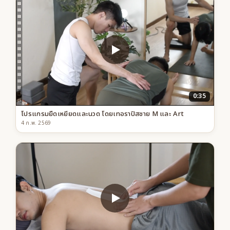
0:35
โปรแกรมยืดเหยียดและนวด โดยเทอราปิสชาย M และ Art
4 ก.พ. 2569