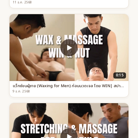
11 ธ.ค. 2568
0:15
แว็กซ์ขนผู้ชาย (Waxing for Men) ก่อนนวดเจล โดย WIN| สปาเกย์เฟรนด์ลี่ กรุงเทพ
9 ธ.ค. 2568