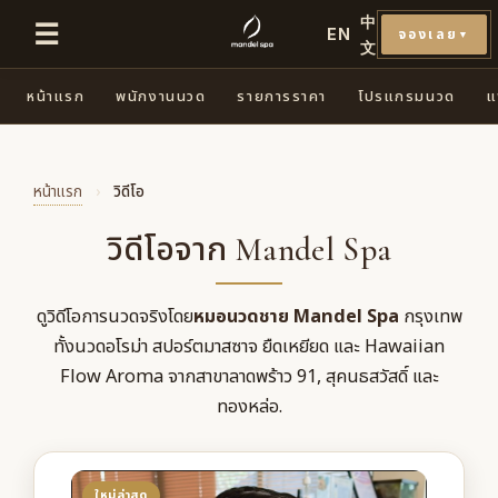
中
☰
EN
จองเลย
▼
文
หน้าแรก
พนักงานนวด
รายการราคา
โปรแกรมนวด
แ
หน้าแรก
›
วิดีโอ
วิดีโอจาก Mandel Spa
ดูวิดีโอการนวดจริงโดย
หมอนวดชาย Mandel Spa
กรุงเทพ
ทั้งนวดอโรม่า สปอร์ตมาสซาจ ยืดเหยียด และ Hawaiian
Flow Aroma จากสาขาลาดพร้าว 91, สุคนธสวัสดิ์ และ
ทองหล่อ.
ใหม่ล่าสุด