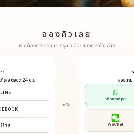
สปานวดโดยหมอนว
จองคิวเลย
หากต้องการจองคิว กรุณาเลือกช่องทางด้านล่าง
จองนวดวันอังคาร–พฤหัสบดี รับส่วนลด 10%
วมโปรแกรม HARNN, ORGANIC COCONUT, WAX และ G
MASSAGE
อง
ห
งได้เลย ตลอด 24 ชม.
สอบถาม ห
ย LINE
WhatsApp
หรือ
FACEBOOK
WeChat
ร์ไทย