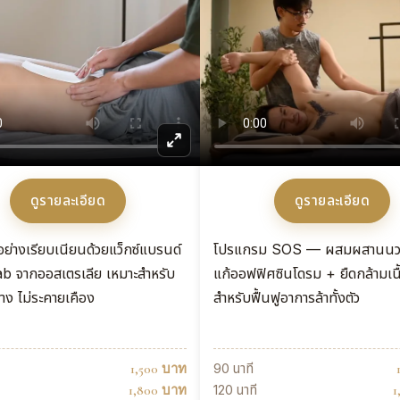
ดูรายละเอียด
ดูรายละเอียด
ย่างเรียบเนียนด้วยแว็กซ์แบรนด์
โปรแกรม SOS — ผสมผสานนว
b จากออสเตรเลีย เหมาะสำหรับ
แก้ออฟฟิศซินโดรม + ยืดกล้ามเนื
ง ไม่ระคายเคือง
สำหรับฟื้นฟูอาการล้าทั้งตัว
90 นาที
1,500 บาท
120 นาที
1,800 บาท
1