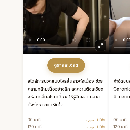
ดูรายละเอียด
สไตล์การนวดแบบไหลลื่นยาวต่อเนื่อง ช่วย
กำจัดขนอ
คลายกล้ามเนื้ออย่างลึก ลดความตึงเครียด
Caronla
พร้อมกลิ่นอโรมาที่ช่วยให้รู้สึกผ่อนคลาย
ผิวบอบบา
ทั้งร่างกายและจิตใจ
90 นาที
90 นาที
1,400 บาท
120 นาที
120 นาที
1,550 บาท