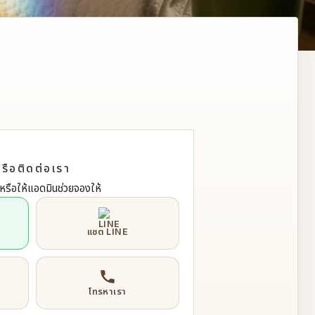
ดชาย กรุงเทพฯ
EL
รือติดต่อเรา
รือให้แอดมินช่วยจองให้
แชต LINE
โทรหาเรา