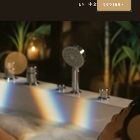
จองเลย
EN
中文
▼