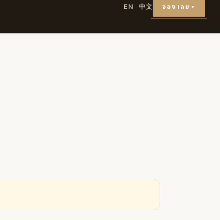
จองเลย
EN
中文
▼