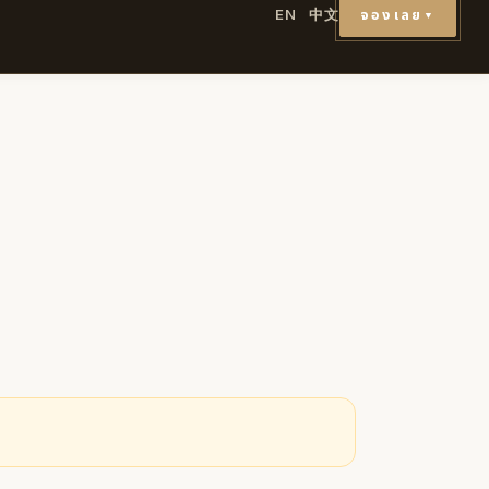
จองเลย
EN
中文
▼