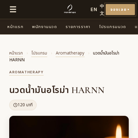
中
☰
EN
จองเลย
▼
文
หน้าแรก
พนักงานนวด
รายการราคา
โปรแกรมนวด
แ
หน้าแรก
›
โปรแกรม
›
Aromatherapy
›
นวดน้ำมันอโรม่า
HARNN
AROMATHERAPY
นวดน้ำมันอโรม่า HARNN
120 นาที