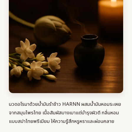
นวดอโรมาด้วยน้ำมันรำข้าว HARNN ผสมน้ำมันหอมระเหย
จากสมุนไพรไทย เนื้อสัมผัสบางเบาแต่บำรุงผิวดี กลิ่นหอม
แบบสปาไทยพรีเมียม ให้ความรู้สึกหรูหราและผ่อนคลาย