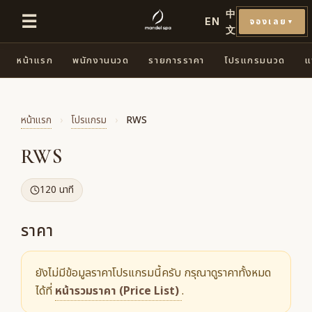
中
☰
EN
จองเลย
▼
文
หน้าแรก
พนักงานนวด
รายการราคา
โปรแกรมนวด
แ
หน้าแรก
›
โปรแกรม
›
RWS
RWS
120 นาที
ราคา
ยังไม่มีข้อมูลราคาโปรแกรมนี้ครับ กรุณาดูราคาทั้งหมด
ได้ที่
หน้ารวมราคา (Price List)
.