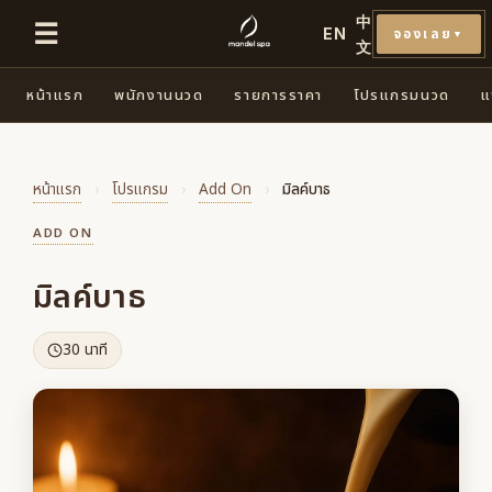
中
☰
EN
จองเลย
▼
文
หน้าแรก
พนักงานนวด
รายการราคา
โปรแกรมนวด
แ
หน้าแรก
›
โปรแกรม
›
Add On
›
มิลค์บาธ
ADD ON
มิลค์บาธ
30 นาที