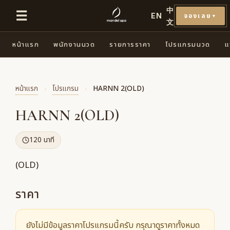
中
☰
EN
จองเลย
▼
文
หน้าแรก
พนักงานนวด
รายการราคา
โปรแกรมนวด
แ
หน้าแรก
›
โปรแกรม
›
HARNN 2(OLD)
HARNN 2(OLD)
120 นาที
(OLD)
ราคา
ยังไม่มีข้อมูลราคาโปรแกรมนี้ครับ กรุณาดูราคาทั้งหมด