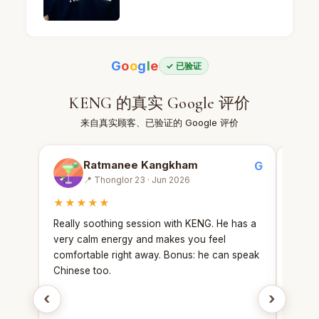
KENG · 男技师 · Mandel Spa · 曼谷 (照片 4) — 
G
o
o
g
l
e
✓ 已验证
KENG 的真实 Google 评价
来自真实顾客、已验证的 Google 评价
Ratmanee Kangkham
G
📍 Thonglor 23 · Jun 2026
★★★★★
★★
Really soothing session with KENG. He has a
KENG 
very calm energy and makes you feel
gentle
comfortable right away. Bonus: he can speak
calmin
Chinese too.
feeling
‹
›