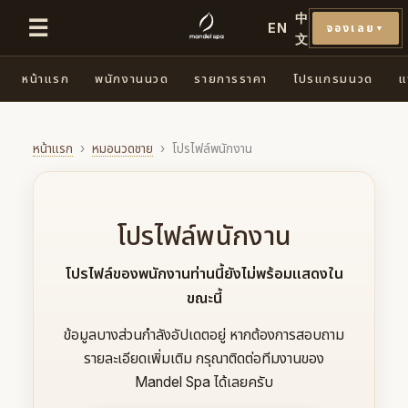
中
☰
EN
จองเลย
▼
文
หน้าแรก
พนักงานนวด
รายการราคา
โปรแกรมนวด
แ
หน้าแรก
›
หมอนวดชาย
›
โปรไฟล์พนักงาน
โปรไฟล์พนักงาน
โปรไฟล์ของพนักงานท่านนี้ยังไม่พร้อมแสดงใน
ขณะนี้
ข้อมูลบางส่วนกำลังอัปเดตอยู่ หากต้องการสอบถาม
รายละเอียดเพิ่มเติม กรุณาติดต่อทีมงานของ
Mandel Spa ได้เลยครับ