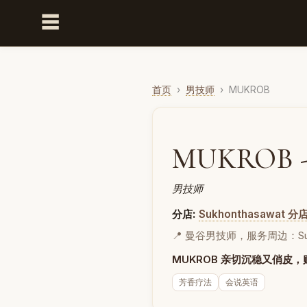
☰
首页
›
男技师
›
MUKROB
MUKROB -
男技师
分店:
Sukhonthasawat 分
📍 曼谷男技师，服务周边：Sukhonth
MUKROB 亲切沉稳又俏皮
芳香疗法
会说英语