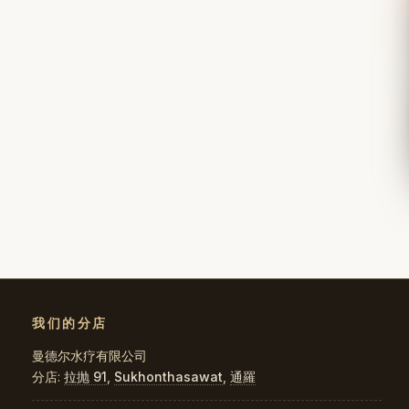
我们的分店
曼德尔水疗有限公司
分店:
拉抛 91
,
Sukhonthasawat
,
通羅