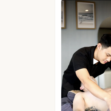
BB · หมอนวดชาย · Mandel Spa 
▶