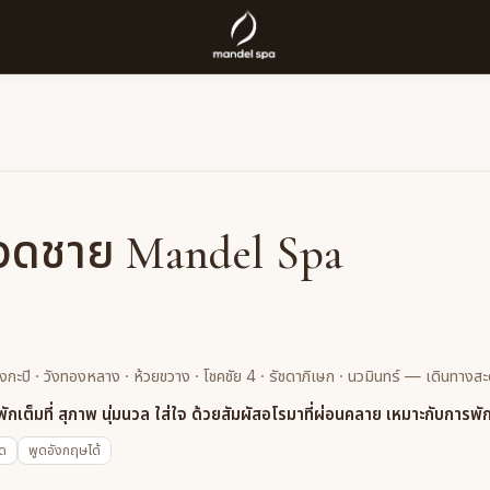
วดชาย Mandel Spa
ะปิ · วังทองหลาง · ห้วยขวาง · โชคชัย 4 · รัชดาภิเษก · นวมินทร์ — เดินทางส
ักเต็มที่ สุภาพ นุ่มนวล ใส่ใจ ด้วยสัมผัสอโรมาที่ผ่อนคลาย เหมาะกับการพ
ยด
พูดอังกฤษได้