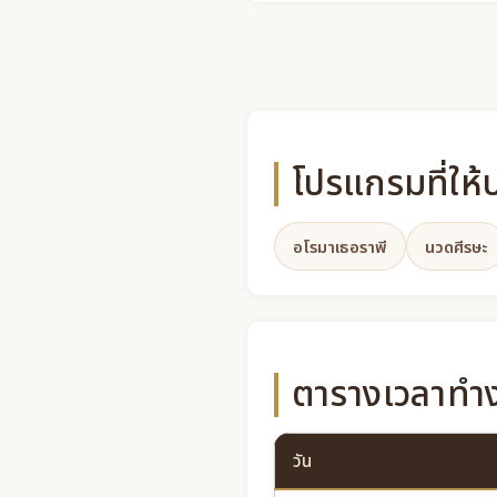
โปรแกรมที่ให้
อโรมาเธอราพี
นวดศีรษะ
ตารางเวลาทำงา
วัน