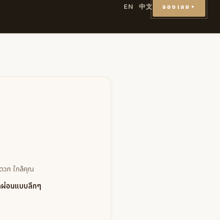
จองเลย
EN
中文
▼
ะดวก ใกล้คุณ
ักผ่อนแบบลึกๆ