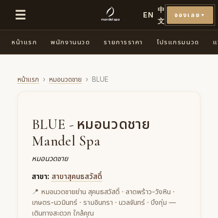
中
☰
EN
จองเลย
▼
文
หน้าแรก
พนักงานนวด
รายการราคา
โปรแกรมนวด
แ
หน้าแรก
›
หมอนวดชาย
›
BLUE
BLUE - หมอนวดชาย
Mandel Spa
หมอนวดชาย
สาขา:
สาขาสุคนธสวัสดิ์
📍 หมอนวดชายย่าน สุคนธสวัสดิ์ · ลาดพร้าว-วังหิน ·
เกษตร-นวมินทร์ · รามอินทรา · นวลจันทร์ · บึงกุ่ม —
เดินทางสะดวก ใกล้คุณ