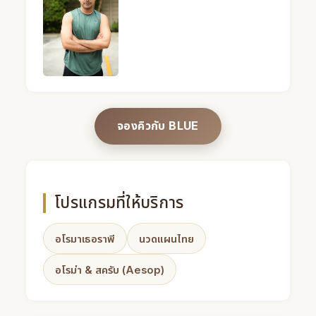
BLUE · หมอนวดชาย · Mandel Spa · กรุงเทพ (รูปที่ 7) — 
จองคิวกับ BLUE
โปรแกรมที่ให้บริการ
อโรมาเธอราพี
นวดแผนไทย
อโรม่า & สครับ (Aesop)